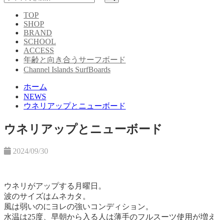
TOP
SHOP
BRAND
SCHOOL
ACCESS
年齢と向き合うサーフボード
Channel Islands SurfBoards
ホーム
NEWS
ウネリアップとニューボード
ウネリアップとニューボード
2024/09/30
ウネリがアップする月曜日。
波のサイズはムネカタ。
風は弱いのにヨレの強いコンディション。
水温は25度、早朝から入る人は薄手のフルスーツ使用が増え