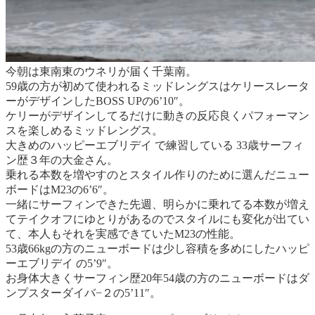
今朝は東南東のウネリが届く千葉南。
59歳の方が初めて使われるミッドレングスはケリースレータ
ーがデザインしたBOSS UPの6’10″。
ケリーがデザインしてるだけに動きの反応良くパフォーマン
スを楽しめるミッドレングス。
大きめのハッピーエブリデイ で練習している 33歳サーフィ
ン歴３年の大金さん。
乗れる本数を増やすのとスタイル作りのために選んだニュー
ボードはM23の6’6″。
一緒にサーフィンできた先週、明らかに乗れてる本数が増え
てテイクオフにゆとりがあるのでスタイルにも変化が出てい
て、本人もそれを実感できていたM23の性能。
53歳66kgの方のニューボードは少し容積を多めにしたハッピ
ーエブリデイ の5’9″。
お身体大きくサーフィン歴20年54歳の方のニューボードはダ
ンプスターダイバ−２の5’11″。