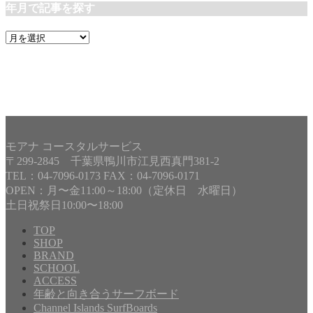
年月で記事を探す
年
月
で
記
事
を
探
す
モアナ コースタルサービス
〒299-2845 千葉県鴨川市江見西真門381-2
TEL：04-7096-0173 FAX：04-7096-0171
OPEN：月〜金11:00～18:00（定休日 水曜日）
土日祝祭日10:00〜18:00
TOP
SHOP
BRAND
Copyright©
MOANA COASTAL SERVICE
, 2024 All Rights
SCHOOL
Reserved.
ACCESS
年齢と向き合うサーフボード
Channel Islands SurfBoards