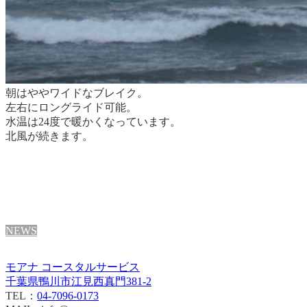
朝はややワイドなブレイク。
左右にロングライド可能。
水温は24度で暖かくなっています。
北風が続きます。
NEWS
モアナ コースタルサービス
千葉県鴨川市江見西真門381-2
TEL：
04-7096-0173