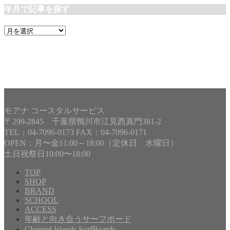
年月で記事を探す
年
月
で
記
事
を
探
す
モアナ コースタルサービス
〒299-2845 千葉県鴨川市江見西真門381-2
TEL：04-7096-0173 FAX：04-7096-0171
OPEN：月〜金11:00～18:00（定休日 水曜日）
土日祝祭日10:00〜18:00
TOP
SHOP
BRAND
Copyright©
MOANA COASTAL SERVICE
, 2024 All Rights
SCHOOL
Reserved.
ACCESS
年齢と向き合うサーフボード
Channel Islands SurfBoards