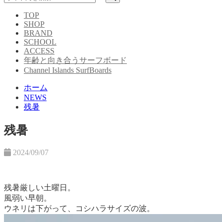
TOP
SHOP
BRAND
SCHOOL
ACCESS
年齢と向き合うサーフボード
Channel Islands SurfBoards
ホーム
NEWS
残暑
残暑
2024/09/07
残暑厳しい土曜日。
風弱い早朝。
ウネリは下がって、コシハラサイズの波。