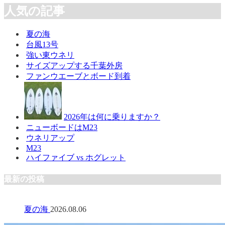
人気の記事
夏の海
台風13号
強い東ウネリ
サイズアップする千葉外房
ファンウエーブとボード到着
2026年は何に乗りますか？
ニューボードはM23
ウネリアップ
M23
ハイファイブ vs ホグレット
最新の投稿
夏の海
2026.08.06