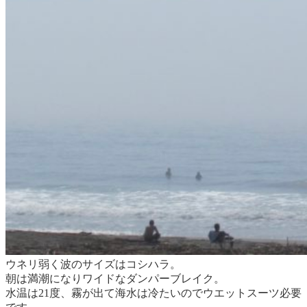
ウネリ弱く波のサイズはコシハラ。
朝は満潮になりワイドなダンパーブレイク。
水温は21度、霧が出て海水は冷たいのでウエットスーツ必要