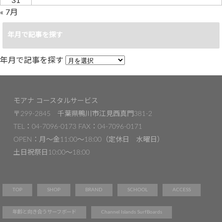
31
« 7月
年月で記事を探す
年月で記事を探す
モアナ コースタルサービス
〒299-2845 千葉県鴨川市江見西真門381-2
TEL：04-7096-0173 FAX：04-7096-0171
OPEN：月〜金11:00～18:00（定休日 水曜日）
土日祝祭日10:00〜18:00
TOP
SHOP
BRAND
SCHOOL
ACCESS
年齢と向き合うサーフボード
Channel Islands SurfBoards