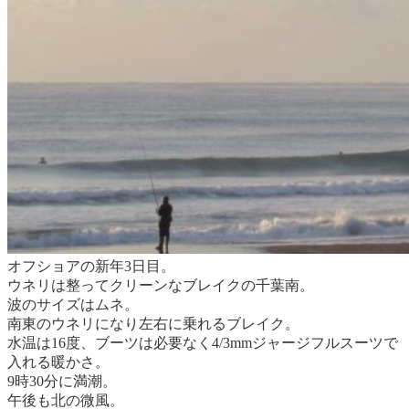
オフショアの新年3日目。
ウネリは整ってクリーンなブレイクの千葉南。
波のサイズはムネ。
南東のウネリになり左右に乗れるブレイク。
水温は16度、ブーツは必要なく4/3mmジャージフルスーツで
入れる暖かさ。
9時30分に満潮。
午後も北の微風。