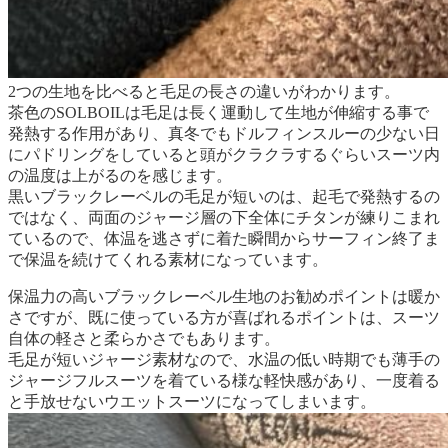
2つの生地を比べると毛足の長さの違いがわかります。
茶色のSOLBOILは毛足は長く運動して生地が伸縮する事で
発熱する作用があり、真冬でもドルフィンスルーの少ない日
にパドリングをしていると頭がクラクラするぐらいスーツ内
の温度は上がるのを感じます。
黒いブラックレーベルの毛足が短いのは、起毛で発熱するの
ではなく、両面のジャージ層の下全体にチタンが練りこまれ
ているので、体温を逃さずに着た瞬間からサーフィン終了ま
で保温を続けてくれる素材になっています。
保温力の高いブラックレーベル生地のお勧めポイントは暖か
さですが、既に使っている方が喜ばれるポイントは、スーツ
自体の軽さと柔らかさでもあります。
毛足が短いジャージ素材なので、水温の低い時期でも薄手の
ジャージフルスーツを着ている様な軽快感があり、一度着る
と手放せないウエットスーツになってしまいます。