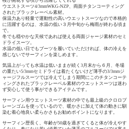
桜が開花する頃から活躍してくれる
ウエストスーツ4/3mmWKG-NZP、両面チタンコーティング
されたブラックレーベル素材。
保温力あり軽量で運動性の高いウエットスーツなので本格的
に活躍するのは、水温の低い３月中旬から梅雨が終わる頃ま
で。
冬でも穏やかな天候であれば使える両面ジャージ素材のセミ
ドライスーツ。
水温の低い日でもブーツを履いていただければ、体の冷えを
感じないでサーフィンを楽しめます。
気温上がっても水温は低いままが続く3月末から６月、冬場
の重たい5/3mmセミドライは着たくないけど薄手の3/3mmジ
ャージフルスーツでは冷えてしまう期間にこのチタンコーテ
ィングされたブラックレーベル素材のウエットスーツは迷わ
ず安心して使う事ができるアイテムです。
サーフィン用ウエットスーツ素材の中でも最上級のクロロプ
レーンゴムを使っているので、暖かさに加えて体の動きに馴
染む着心地良い柔らかさもお勧めポイントになります。
サーフィン歴長く、年齢が50歳を過ぎてくると体が冷えやす
くなり、春になり若い頃着ていた薄手のフルスーツでは寒さ