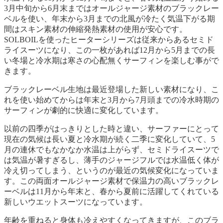
3月中旬から6月末まではオールジャージ素材のブラックレー
ベルを使い、年末から3月までの北風が冷たく気温下がる期
間はスキン素材の伸縮発熱素材の使用が安心です。
SOLBOILを使ったヒーターシリーズは従来からあるセミド
ライスーツになり、この一枚があれば12月から5月までの長
い冬場と冷水期は寒さの心配無くサーフィンを楽しむ事がで
きます。
ブラックレーベル生地は最近登場した新しい素材になり、こ
れを使い始めてからは年末と3月から7月頭までの冷水時期の
サーフィンが劇的に快適に変化しています。
以前の四季がはっきりとした時と違い、サーファーにとって
現在の気候は長い夏と冷水期が続く二季に変化していて、5
月の連休でもなかなか水温は上がらず、セミドライスーツで
は気温が暑すぎるし、薄手のジャージフルでは水温低く体が
冷え切ってしまう、というのが最近の気候変化になっていま
す。この両面オールジャージ素材で保温力の高いブラックレ
ーベルは11月から年末と、春から夏前に活躍してくれている
新しいウエットスーツになっています。
年齢を重ねると身体も冷えやすくなってきますが、このブラ