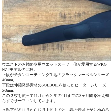
ウエストのお勧め冬用ウエットスーツ、僕が愛用するWKG-
NZPモデルの２枚。
上段がチタンコーティング生地のブラックレーベルシリーズ
4/3mm。
下段は伸縮発熱素材のSOLBOILを使ったヒーターシリーズ
5/3mm。
この２枚を使って11月から翌年の6月までの8ヶ月間を冷え知
らずでサーフィンしています。
水温下がる11月から12月中旬までと、春の気温上がり始める