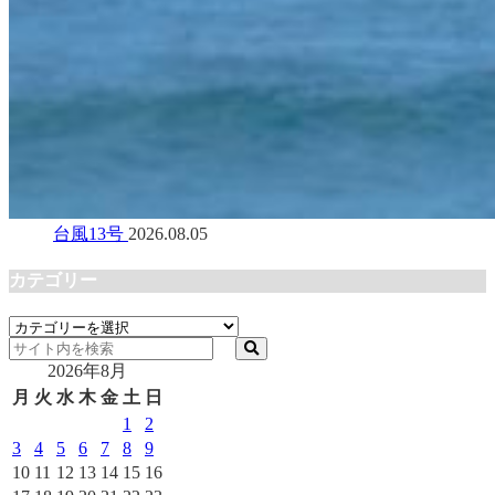
台風13号
2026.08.05
カテゴリー
カ
テ
2026年8月
ゴ
リ
月
火
水
木
金
土
日
ー
1
2
3
4
5
6
7
8
9
10
11
12
13
14
15
16