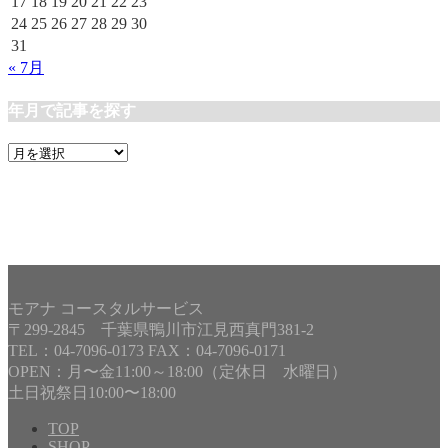
17
18
19
20
21
22
23
24
25
26
27
28
29
30
31
« 7月
年月で記事を探す
年
月
で
記
事
を
探
す
モアナ コースタルサービス
〒299-2845 千葉県鴨川市江見西真門381-2
TEL：04-7096-0173 FAX：04-7096-0171
OPEN：月〜金11:00～18:00（定休日 水曜日）
土日祝祭日10:00〜18:00
TOP
SHOP