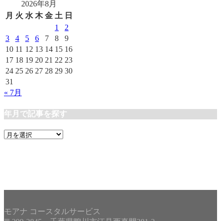
2026年8月
ゴ
リ
月
火
水
木
金
土
日
ー
1
2
3
4
5
6
7
8
9
10
11
12
13
14
15
16
17
18
19
20
21
22
23
24
25
26
27
28
29
30
31
« 7月
年月で記事を探す
年
月
で
記
事
を
探
す
モアナ コースタルサービス