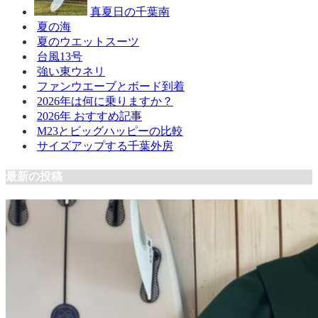
真夏日の千葉南
夏の海
夏のウエットスーツ
台風13号
強い東ウネリ
ファンウエーブとボード到着
2026年は何に乗りますか？
2026年 おすすめ記事
M23とビッグハッピーの比較
サイズアップする千葉外房
最新の投稿