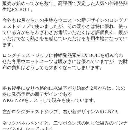
販売が始めってから数年、高評価で安定した人気の伸縮発熱
生地EX-BOIL。
今冬も12月からこの生地をウエストの新デザインのロングチ
ェストジップで使いましたが、その暖かさは特に優れ、使っ
ている方かららわざわざお電話いただくほど評価良く、暖か
いだけでなく熱さをを感じていただける冬用生地になってい
ます。
ロングチェストジップに伸縮発熱素材EX-BOILを組み合わ
せた冬用ウエットスーツは暖かさには優れていますが、お財
布の負担はどうしても大きくなってしまいます。
冬も後半になり本格的に水温下がり始めた2月からは、次の
冬に発売予定の新デザインである
WKG-NZPをテストして現在も使っています。
左がロングチェストジップ、右が新デザインWKG-NZP。
ネックパネルを外すと、二つボタン式の同じ仕組みのインナ
ーパネルになっています。