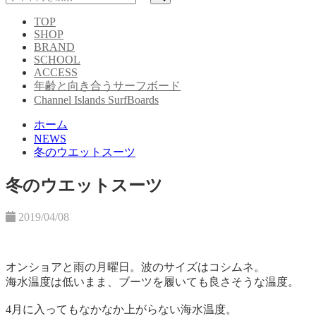
TOP
SHOP
BRAND
SCHOOL
ACCESS
年齢と向き合うサーフボード
Channel Islands SurfBoards
ホーム
NEWS
冬のウエットスーツ
冬のウエットスーツ
2019/04/08
オンショアと雨の月曜日。
波のサイズはコシムネ。
海水温度は低いまま、ブーツを履いても良さそうな温度。
4月に入ってもなかなか上がらない海水温度。