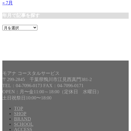
« 7月
年月で記事を探す
年
月
で
記
事
を
探
す
モアナ コースタルサービス
〒299-2845 千葉県鴨川市江見西真門381-2
TEL：04-7096-0173 FAX：04-7096-0171
OPEN：月〜金11:00～18:00（定休日 水曜日）
土日祝祭日10:00〜18:00
TOP
SHOP
BRAND
Copyright©
MOANA COASTAL SERVICE
, 2019 All Rights
SCHOOL
Reserved.
ACCESS