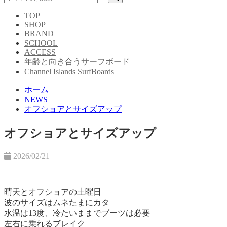
TOP
SHOP
BRAND
SCHOOL
ACCESS
年齢と向き合うサーフボード
Channel Islands SurfBoards
ホーム
NEWS
オフショアとサイズアップ
オフショアとサイズアップ
2026/02/21
晴天とオフショアの土曜日
波のサイズはムネたまにカタ
水温は13度、冷たいままでブーツは必要
左右に乗れるブレイク