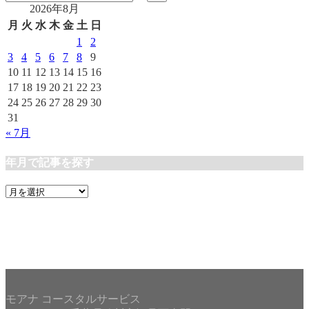
2026年8月
ゴ
リ
月
火
水
木
金
土
日
ー
1
2
3
4
5
6
7
8
9
10
11
12
13
14
15
16
17
18
19
20
21
22
23
24
25
26
27
28
29
30
31
« 7月
年月で記事を探す
年
月
で
記
事
を
探
す
モアナ コースタルサービス