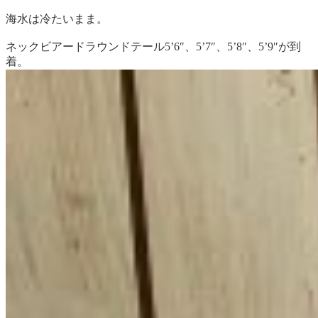
海水は冷たいまま。
ネックビアードラウンドテール5’6″、5’7″、5’8″、5’9″が到
着。