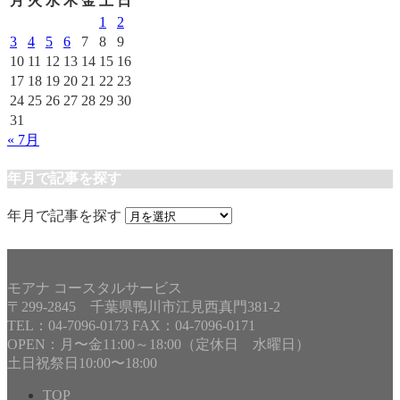
月
火
水
木
金
土
日
1
2
3
4
5
6
7
8
9
10
11
12
13
14
15
16
17
18
19
20
21
22
23
24
25
26
27
28
29
30
31
« 7月
年月で記事を探す
年月で記事を探す
モアナ コースタルサービス
〒299-2845 千葉県鴨川市江見西真門381-2
TEL：04-7096-0173 FAX：04-7096-0171
OPEN：月〜金11:00～18:00（定休日 水曜日）
土日祝祭日10:00〜18:00
TOP