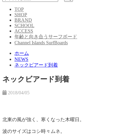
TOP
SHOP
BRAND
SCHOOL
ACCESS
年齢と向き合うサーフボード
Channel Islands SurfBoards
ホーム
NEWS
ネックビアード到着
ネックビアード到着
2018/04/05
北東の風が強く、寒くなった木曜日。
波のサイズはコシ時々ムネ。