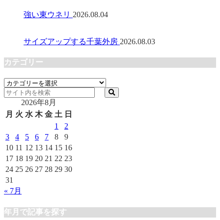
強い東ウネリ
2026.08.04
サイズアップする千葉外房
2026.08.03
カテゴリー
カ
テ
2026年8月
ゴ
リ
月
火
水
木
金
土
日
ー
1
2
3
4
5
6
7
8
9
10
11
12
13
14
15
16
17
18
19
20
21
22
23
24
25
26
27
28
29
30
31
« 7月
年月で記事を探す