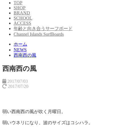
TOP
SHOP
BRAND
SCHOOL
ACCESS
年齢と向き合うサーフボード
Channel Islands SurfBoards
ホーム
NEWS
西南西の風
西南西の風
2017/07/03
2017/07/20
弱い西南西の風が吹く月曜日。
弱いウネリになり、波のサイズはコシハラ。