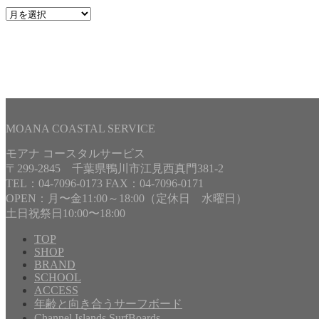
年
月
で
記
事
を
探
す
MOANA COASTAL SERVICE
モアナ コースタルサービス
〒299-2845 千葉県鴨川市江見西真門381-2
TEL：04-7096-0173 FAX：04-7096-0171
OPEN：月〜金11:00～18:00（定休日 水曜日）
土日祝祭日10:00〜18:00
TOP
SHOP
BRAND
SCHOOL
Copyright©
MOANA COASTAL SERVICE
, 2017 All Rights Rese
ACCESS
年齢と向き合うサーフボード
Channel Islands SurfBoards