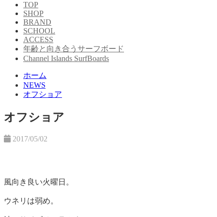
TOP
SHOP
BRAND
SCHOOL
ACCESS
年齢と向き合うサーフボード
Channel Islands SurfBoards
ホーム
NEWS
オフショア
オフショア
2017/05/02
風向き良い火曜日。
ウネリは弱め。