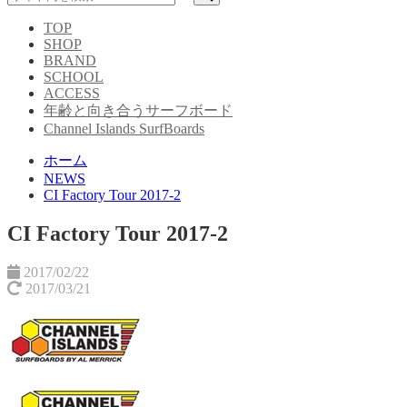
TOP
SHOP
BRAND
SCHOOL
ACCESS
年齢と向き合うサーフボード
Channel Islands SurfBoards
ホーム
NEWS
CI Factory Tour 2017-2
CI Factory Tour 2017-2
2017/02/22
2017/03/21