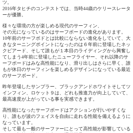
ツ。
2016年タヒチのコンテストでは、当時44歳のケリースレータ
ーが優勝。
様々な環境の方が楽しめる現代のサーフィン、
その元になっているのはサーフボードの進化があります。
10年前のサーフボドとは比較にならない進化をしていて、大
きなターニングポイントになったのは６年前に登場したネッ
クビアード、そして誰もが１本目のライディングから興奮し
てしまう4年前に登場したニューフライヤー、それ以降のサ
ーフボードはみな高性能になり、滑り出しはさらに早く、誰
もが休日のサーフィンを楽しめるデザインになっている最近
のサーフボード。
昨年登場したサンプラー、ブラックアンドホワイトそしてツ
インフィン、ロケット９は、どれも推進力が向上していて、
最高速度が上がっている事を実感できます。
高性能になったサーフボードはアクションが行いやすくな
り、誰もが波のフェイスを自由に走れる性能を備えるように
なっています。
そして最も一般のサーファーにとって高性能が影響している