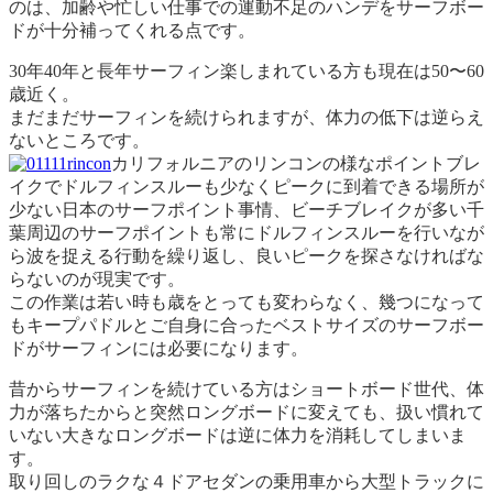
のは、加齢や忙しい仕事での運動不足のハンデをサーフボー
ドが十分補ってくれる点です。
30年40年と長年サーフィン楽しまれている方も現在は50〜60
歳近く。
まだまだサーフィンを続けられますが、体力の低下は逆らえ
ないところです。
カリフォルニアのリンコンの様なポイントブレ
イクでドルフィンスルーも少なくピークに到着できる場所が
少ない日本のサーフポイント事情、ビーチブレイクが多い千
葉周辺のサーフポイントも常にドルフィンスルーを行いなが
ら波を捉える行動を繰り返し、良いピークを探さなければな
らないのが現実です。
この作業は若い時も歳をとっても変わらなく、幾つになって
もキープパドルとご自身に合ったベストサイズのサーフボー
ドがサーフィンには必要になります。
昔からサーフィンを続けている方はショートボード世代、体
力が落ちたからと突然ロングボードに変えても、扱い慣れて
いない大きなロングボードは逆に体力を消耗してしまいま
す。
取り回しのラクな４ドアセダンの乗用車から大型トラックに