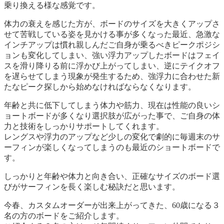
乗り換える様な感覚です。
体力の衰えを感じた方が、ボードのサイズを大きくアップさ
せて苦戦している姿を見かける事が多くなった最近、急激な
インチアップは慣れ親しんだご自身が乗るべきピークポジシ
ョンも変化してしまい、強い浮力アップしたボードはフェイ
スを滑り降りる前に浮かび上がってしまい、逆にテイクオフ
を遅らせてしまう現象が発生するため、強浮力に合わせた新
たなピーク探しから始めなければならなくなります。
年齢と共に低下してしまう体力や筋力、現在は性能の良いシ
ョートボードが多くなり選択肢が広がった事で、ご自身の体
力と技術をしっかりサポートしてくれます。
レングスや浮力のアップなど少しの変化で劇的に毎週末のサ
ーフィンが楽しくなってしまうのも最近のショートボードで
す。
しっかりと年齢や体力と向き合い、正確なサイズのボード選
びがサーフィンを長く楽しむ秘訣だと思います。
今春、カスタムオーダーが出来上がってきた、60歳になる３
名の方のボードをご紹介します。