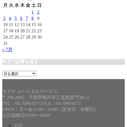
リ
月
火
水
木
金
土
日
ー
1
2
3
4
5
6
7
8
9
10
11
12
13
14
15
16
17
18
19
20
21
22
23
24
25
26
27
28
29
30
31
« 7月
年月で記事を探す
年
月
で
記
モアナ コースタルサービス
事
〒299-2845 千葉県鴨川市江見西真門381-2
を
TEL：04-7096-0173 FAX：04-7096-0171
探
OPEN：月〜金11:00～18:00（定休日 水曜日）
す
土日祝祭日10:00〜18:00
TOP