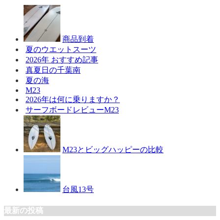
商品到着
夏のウエットスーツ
2026年 おすすめ記事
真夏日の千葉南
夏の海
M23
2026年は何に乗りますか？
サーフボードレビューM23
M23とビッグハッピーの比較
台風13号
最新の投稿