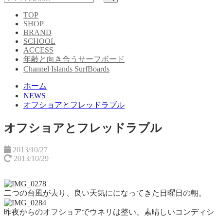
TOP
SHOP
BRAND
SCHOOL
ACCESS
年齢と向き合うサーフボード
Channel Islands SurfBoards
ホーム
NEWS
オフショアとフレッドラブル
オフショアとフレッドラブル
2013/10/27
2013/10/29
二つの台風が去り、良い天気にになってきた日曜日の朝。
昨夜からのオフショアでウネリは整い、素晴しいコンディシ