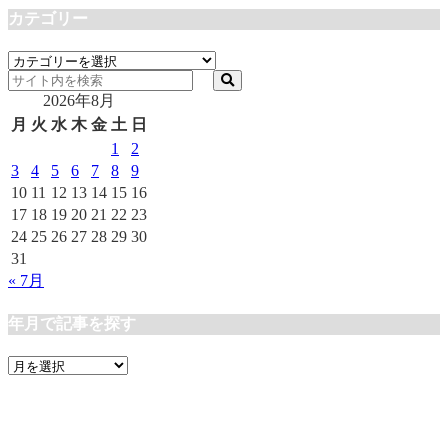
カテゴリー
カ
テ
2026年8月
ゴ
リ
月
火
水
木
金
土
日
ー
1
2
3
4
5
6
7
8
9
10
11
12
13
14
15
16
17
18
19
20
21
22
23
24
25
26
27
28
29
30
31
« 7月
年月で記事を探す
年
月
で
記