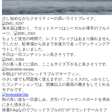
少し短めながらクオリティーの高いライトブレイク。
海水温は暖かく、ウエットスーツはシーガルか薄手のフルス
ーツ。
ちょうど逆光の時間で、レフトブレイクはあまり撮れません
でしたが、駐車場から浜まで全速力で走ってゲッティングア
ウトしてしまいました。
今日は一日コンディション良さそうです。
川が真っ直ぐに流れ、ここもサイズ下がると良さそうです。
今朝は5’10″のフレッドラブルでサーフィン。
小さい波でも問題無く使えますが、フェイスのしっかりとし
たコンディションでは、想像以上の最高の働きをしてくれる
モデルです。
秋の良い波を一日楽しみ、夕方パフォーマンスボードを求め
にきた清水さん。
体重63kgなのでフレッドラブルの5’10″ラウンドテール５フ