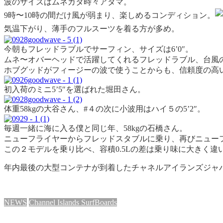
波の
サイズはムネカタ時々アタマ。
9時〜10時の間だけ風が弱まり、楽しめるコンディション。
気温
下がり、薄手のフルスーツを着る方が多め。
今朝もフレッドラブルでサーフィン、サイズは6’0″。
ムネ〜オバーヘッドで活躍してくれるフレッドラブル、台風
ホブグッドがフィージーの波で使うことからも、信頼度の高
初入荷のミニ5’5″を選ばれた堀田さん。
体重58kgの大谷さん、#４の次に小波用はハイ５の5’2″。
毎週一緒に海に入る僕と同じ年、58kgの石橋さん。
ニューフライヤーからフレッドスタブルに乗り、再びニューフライ
この２モデルを乗り比べ、容積0.5Lの差は乗り味に大きく違
年内最後の大型コンテナが到着したチャネルアイランズジャ
NEWS
Channel Islands SurfBoards