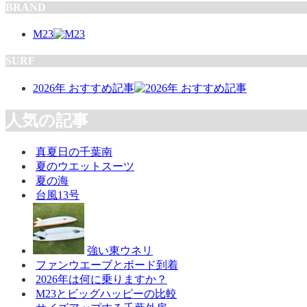
BRAND
M23
SURF
2026年 おすすめ記事
人気の記事
真夏日の千葉南
夏のウエットスーツ
夏の海
台風13号
強い東ウネリ
ファンウエーブとボード到着
2026年は何に乗りますか？
M23とビッグハッピーの比較