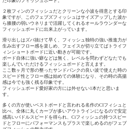
た印象のフィッシュボード。
２枚フィンのフィッシュだとクリーンな小波を得意とする印
象ですが、このフェブズフィッシュはサイズアップした波か
ら膝腰の弱いウネリまで活躍してくれるオールラウンダーな
フィッシュボードに出来上がっています。
滑り出しはズバ抜けて早く、フィッシュ独特の強い推進力が
生み出すフロー感を楽しめ、フェイスが切り立てばトライフ
ィンショートボードに近い動きが可能です。
ボード自体に強い癖などは無く、レベルを問わずどなたでも
楽しんでいただけるフィッシュボードと言えます。
ここ数ヶ月で形の整ったサンドバンクの良い波で使えた時の
スピード性とフロー感は始めての体験になり、その時の高揚
感は今でも強く残る印象です。
フィッシュボード愛好家の方には外せない1本だと思いま
す。
多くの方が使いベストボードと言われる名作のCIフィシュと
比べ、全体に丸くカーブが多いアウトラインになるので安定
感高いパドルスピードを得られ、Ciフィッシュの持つスピー
ドとフローにパフォーマンスもプラスで楽しめるのがフェブ