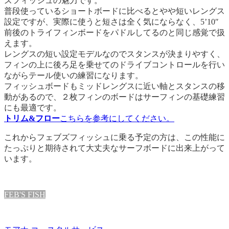
ズフィッシュの魅力です。
普段使っているショートボードに比べるとやや短いレングス
設定ですが、実際に使うと短さは全く気にならなく、5’10″
前後のトライフィンボードをパドルしてるのと同じ感覚で扱
えます。
レングスの短い設定モデルなのでスタンスが決まりやすく、
フィンの上に後ろ足を乗せてのドライブコントロールを行い
ながらテール使いの練習になります。
フィッシュボードもミッドレングスに近い軸とスタンスの移
動があるので、２枚フィンのボードはサーフィンの基礎練習
にも最適です。
トリム&フロー
こちらを参考にしてください。
これからフェブズフィッシュに乗る予定の方は、この性能に
たっぷりと期待されて大丈夫なサーフボードに出来上がって
います。
FEB'S FISH