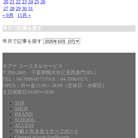
20
21
22
23
24
25
26
27
28
29
30
31
« 9月
11月 »
年月で記事を探す
年月で記事を探す
モアナ コースタルサービス
〒299-2845 千葉県鴨川市江見西真門381-2
TEL：04-7096-0173 FAX：04-7096-0171
OPEN：月〜金11:00～18:00（定休日 水曜日）
土日祝祭日10:00〜18:00
TOP
SHOP
BRAND
SCHOOL
ACCESS
年齢と向き合うサーフボード
Channel Islands SurfBoards