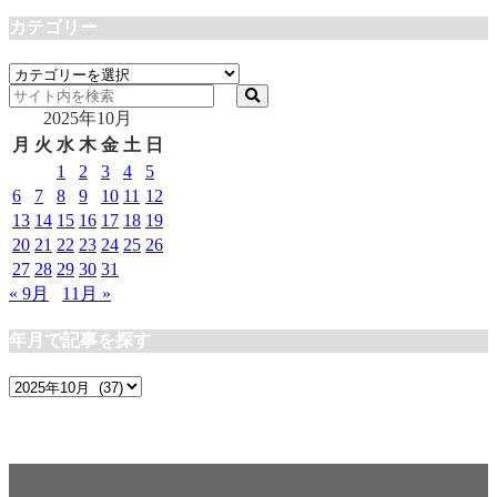
カテゴリー
カ
テ
2025年10月
ゴ
リ
月
火
水
木
金
土
日
ー
1
2
3
4
5
6
7
8
9
10
11
12
13
14
15
16
17
18
19
20
21
22
23
24
25
26
27
28
29
30
31
« 9月
11月 »
年月で記事を探す
年
月
で
記
事