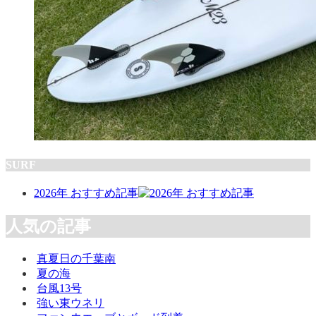
SURF
2026年 おすすめ記事
人気の記事
真夏日の千葉南
夏の海
台風13号
強い東ウネリ