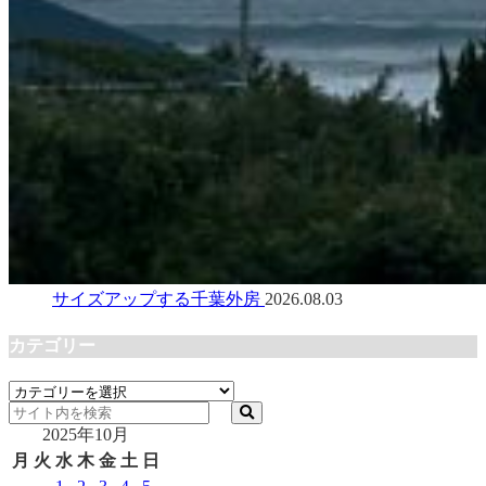
サイズアップする千葉外房
2026.08.03
カテゴリー
カ
テ
2025年10月
ゴ
リ
月
火
水
木
金
土
日
ー