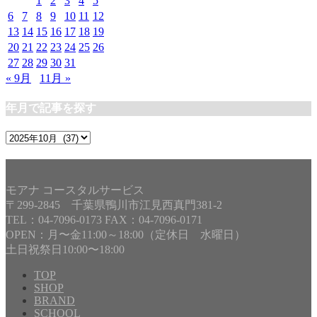
1
2
3
4
5
6
7
8
9
10
11
12
13
14
15
16
17
18
19
20
21
22
23
24
25
26
27
28
29
30
31
« 9月
11月 »
年月で記事を探す
年
月
で
記
モアナ コースタルサービス
事
〒299-2845 千葉県鴨川市江見西真門381-2
を
TEL：04-7096-0173 FAX：04-7096-0171
探
OPEN：月〜金11:00～18:00（定休日 水曜日）
す
土日祝祭日10:00〜18:00
TOP
SHOP
BRAND
SCHOOL