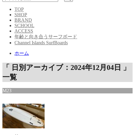
TOP
SHOP
BRAND
SCHOOL
ACCESS
年齢と向き合うサーフボード
Channel Islands SurfBoards
ホーム
「 日別アーカイブ：2024年12月04日 」
一覧
M23