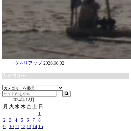
ウネリアップ
2026.08.02
カテゴリー
カ
テ
2024年12月
ゴ
リ
月
火
水
木
金
土
日
ー
1
2
3
4
5
6
7
8
9
10
11
12
13
14
15