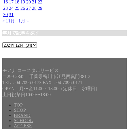
16
17
18
19
20
21
22
23
24
25
26
27
28
29
30
31
« 11月
1月 »
年月で記事を探す
年
月
で
記
事
モアナ コースタルサービス
を
〒299-2845 千葉県鴨川市江見西真門381-2
探
TEL：04-7096-0173 FAX：04-7096-0171
す
OPEN：月〜金11:00～18:00（定休日 水曜日）
土日祝祭日10:00〜18:00
TOP
SHOP
BRAND
SCHOOL
ACCESS