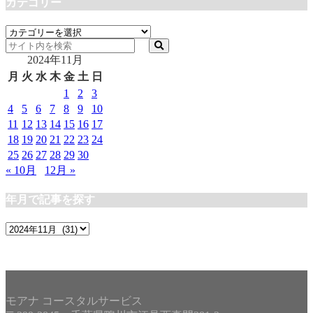
カテゴリー
カ
テ
2024年11月
ゴ
リ
月
火
水
木
金
土
日
ー
1
2
3
4
5
6
7
8
9
10
11
12
13
14
15
16
17
18
19
20
21
22
23
24
25
26
27
28
29
30
« 10月
12月 »
年月で記事を探す
年
月
で
記
事
モアナ コースタルサービス
を