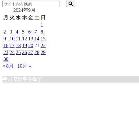
2024年9月
月
火
水
木
金
土
日
1
2
3
4
5
6
7
8
9
10
11
12
13
14
15
16
17
18
19
20
21
22
23
24
25
26
27
28
29
30
« 8月
10月 »
年月で記事を探す
年月で記事を探す
MOANA COASTAL SERVICE
モアナ コースタルサービス
〒299-2845 千葉県鴨川市江見西真門381-2