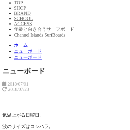
TOP
SHOP
BRAND
SCHOOL
ACCESS
年齢と向き合うサーフボード
Channel Islands SurfBoards
ホーム
ニューボード
ニューボード
ニューボード
2018/07/01
2018/07/23
気温上がる日曜日。
波のサイズはコシハラ。