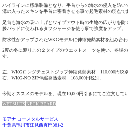
ハイラインに標準装備となり、手首からの海水の侵入を防い
溝の入ったスキンを手首に密着させる事で起毛素材の弱点で
足首も海水の吸い上げとワイプアウト時の生地の広がりを防
膝パッドに使われるタフジャージを使う事で強度をアップ。
防水性がアップされたWKGモデルに伸縮発熱素材を組み合わせ
2度の冬に渡りこの２タイプのウエットスーツを使い、冬場
す。
左、WKGロングチェストジップ伸縮発熱素材 110,000円税
右、WKG-NO ZIP伸縮発熱素材 108,000円税別。
今期オススメのモデルを、現在10,000円引きにてご注文して
WETSUITS
NECK BEARD
モアナ コースタルサービス
千葉県鴨川市江見西真門381-2