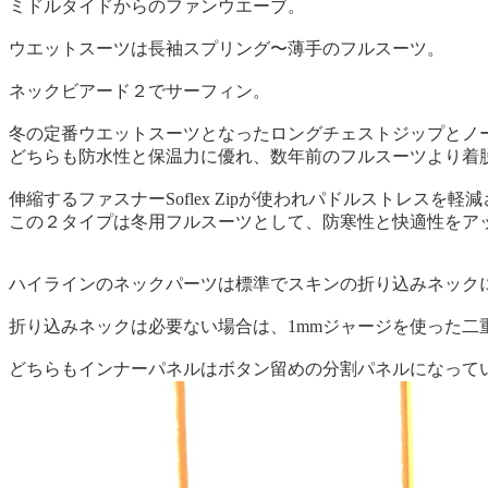
ミドルタイドからのファンウエーブ。
ウエットスーツは長袖スプリング〜薄手のフルスーツ。
ネックビアード２でサーフィン。
冬の定番ウエットスーツとなったロングチェストジップとノ
どちらも防水性と保温力に優れ、数年前のフルスーツより着
伸縮するファスナーSoflex Zipが使われパドルストレスを
この２タイプは冬用フルスーツとして、防寒性と快適性をア
ハイラインのネックパーツは標準でスキンの折り込みネック
折り込みネックは必要ない場合は、1mmジャージを使った二
どちらもインナーパネルはボタン留めの分割パネルになって