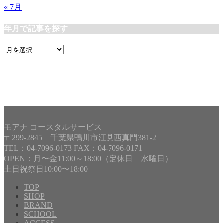
« 7月
年月で記事を探す
年
月
で
記
事
を
探
す
モアナ コースタルサービス
〒299-2845 千葉県鴨川市江見西真門381-2
TEL：04-7096-0173 FAX：04-7096-0171
OPEN：月〜金11:00～18:00（定休日 水曜日）
土日祝祭日10:00〜18:00
TOP
SHOP
BRAND
Copyright©
MOANA COASTAL SERVICE
, 2005 All Rights
SCHOOL
Reserved.
ACCESS