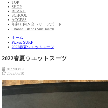
TOP
SHOP
BRAND
SCHOOL
ACCESS
年齢と向き合うサーフボード
Channel Islands SurfBoards
ホーム
Pickup SURF
2022春夏ウエットスーツ
2022春夏ウエットスーツ
2022/03/19
2022/06/10