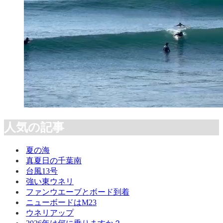
人気の記事
夏の海
真夏日の千葉南
台風13号
強い東ウネリ
ファンウエーブとボード到着
ニューボードはM23
ウネリアップ