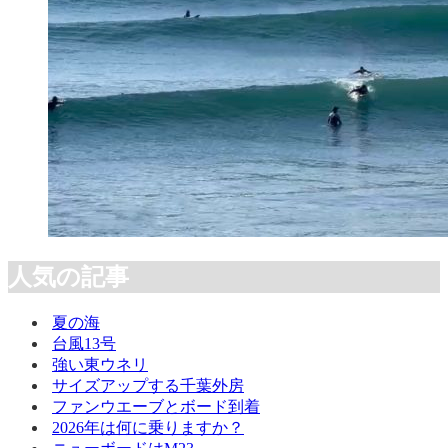
人気の記事
夏の海
台風13号
強い東ウネリ
サイズアップする千葉外房
ファンウエーブとボード到着
2026年は何に乗りますか？