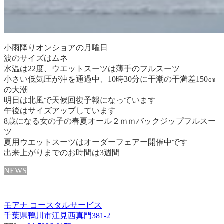
小雨降りオンショアの月曜日
波のサイズはムネ
水温は22度、ウエットスーツは薄手のフルスーツ
小さい低気圧が沖を通過中、10時30分に干潮の干満差150㎝
の大潮
明日は北風で天候回復予報になっています
午後はサイズアップしています
8歳になる女の子の春夏オール２ｍｍバックジップフルスー
ツ
夏用ウエットスーツはオーダーフェアー開催中です
出来上がりまでのお時間は3週間
NEWS
モアナ コースタルサービス
千葉県鴨川市江見西真門381-2