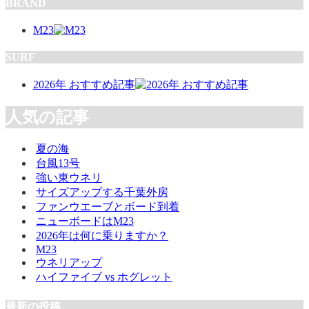
BRAND
M23
SURF
2026年 おすすめ記事
人気の記事
夏の海
台風13号
強い東ウネリ
サイズアップする千葉外房
ファンウエーブとボード到着
ニューボードはM23
2026年は何に乗りますか？
M23
ウネリアップ
ハイファイブ vs ホグレット
最新の投稿