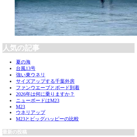
人気の記事
夏の海
台風13号
強い東ウネリ
サイズアップする千葉外房
ファンウエーブとボード到着
2026年は何に乗りますか？
ニューボードはM23
M23
ウネリアップ
M23とビッグハッピーの比較
最新の投稿