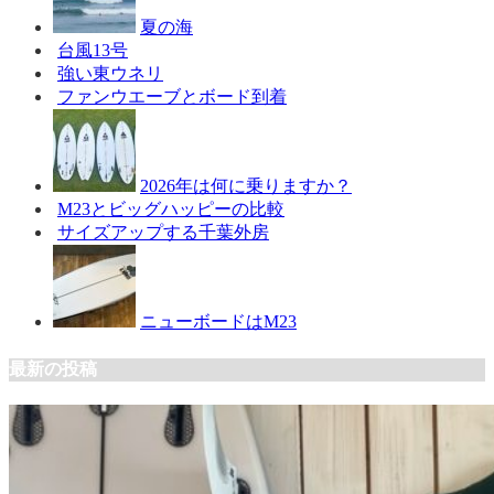
夏の海
台風13号
強い東ウネリ
ファンウエーブとボード到着
2026年は何に乗りますか？
M23とビッグハッピーの比較
サイズアップする千葉外房
ニューボードはM23
最新の投稿