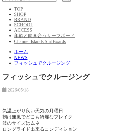
TOP
SHOP
BRAND
SCHOOL
ACCESS
年齢と向き合うサーフボード
Channel Islands SurfBoards
ホーム
NEWS
フィッシュでクルージング
フィッシュでクルージング
2026/05/18
気温上がり良い天気の月曜日
朝は無風でどこも綺麗なブレイク
波のサイズはムネ
ロングライド出来るコンディション