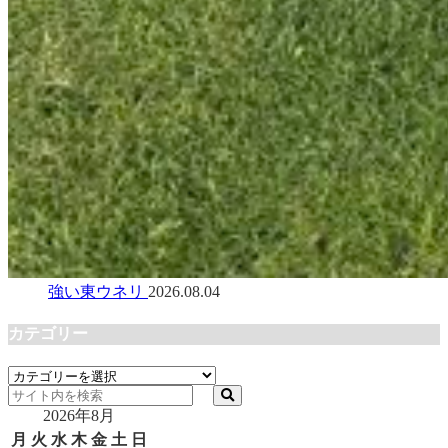
強い東ウネリ
2026.08.04
カテゴリー
カ
テ
2026年8月
ゴ
リ
月
火
水
木
金
土
日