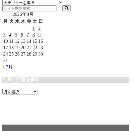
カ
テ
2026年8月
ゴ
リ
月
火
水
木
金
土
日
ー
1
2
3
4
5
6
7
8
9
10
11
12
13
14
15
16
17
18
19
20
21
22
23
24
25
26
27
28
29
30
31
« 7月
年月で記事を探す
年
月
で
記
事
を
探