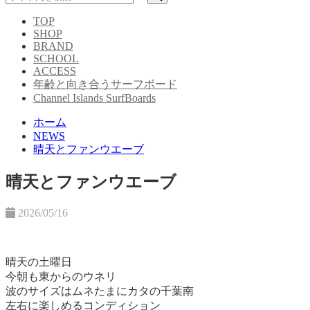
TOP
SHOP
BRAND
SCHOOL
ACCESS
年齢と向き合うサーフボード
Channel Islands SurfBoards
ホーム
NEWS
晴天とファンウエーブ
晴天とファンウエーブ
2026/05/16
晴天の土曜日
今朝も東からのウネリ
波のサイズはムネたまにカタの千葉南
左右に楽しめるコンディション