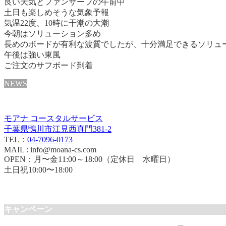
良い天気とファンサーフの午前中
土日も楽しめそうな気象予報
気温22度、10時に干潮の大潮
今朝はソリューション多め
長めのボードが有利な波質でしたが、十分満足できるソリュ
午後は強い東風
ご注文のサフボード到着
NEWS
モアナ コースタルサービス
千葉県鴨川市江見西真門381-2
TEL：
04-7096-0173
MAIL : info@moana-cs.com
OPEN：月〜金11:00～18:00（定休日 水曜日）
土日祝10:00〜18:00
キャンペーン