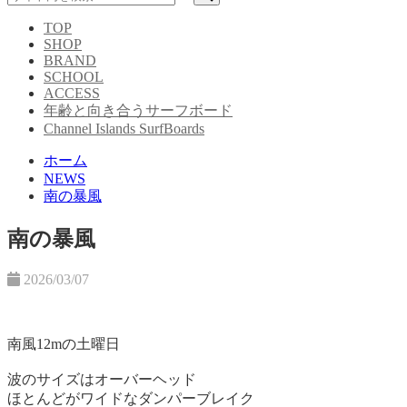
TOP
SHOP
BRAND
SCHOOL
ACCESS
年齢と向き合うサーフボード
Channel Islands SurfBoards
ホーム
NEWS
南の暴風
南の暴風
2026/03/07
南風12mの土曜日
波のサイズはオーバーヘッド
ほとんどがワイドなダンパーブレイク