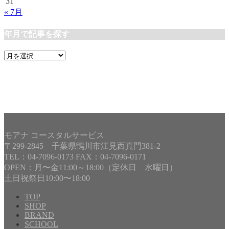
31
« 7月
年月で記事を探す
年
月
で
記
事
を
探
す
モアナ コースタルサービス
〒299-2845 千葉県鴨川市江見西真門381-2
TEL：04-7096-0173 FAX：04-7096-0171
OPEN：月〜金11:00～18:00（定休日 水曜日）
土日祝祭日10:00〜18:00
TOP
SHOP
BRAND
Copyright©
MOANA COASTAL SERVICE
, 2026 All Rights
SCHOOL