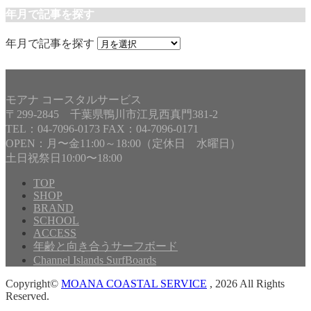
年月で記事を探す
年月で記事を探す
モアナ コースタルサービス
〒299-2845 千葉県鴨川市江見西真門381-2
TEL：04-7096-0173 FAX：04-7096-0171
OPEN：月〜金11:00～18:00（定休日 水曜日）
土日祝祭日10:00〜18:00
TOP
SHOP
BRAND
SCHOOL
ACCESS
年齢と向き合うサーフボード
Channel Islands SurfBoards
Copyright©
MOANA COASTAL SERVICE
, 2026 All Rights
Reserved.