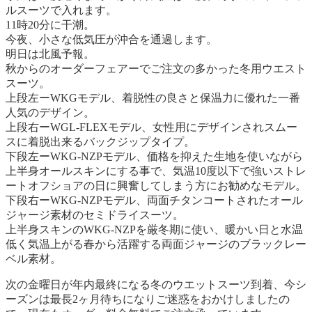
ルスーツで入れます。
11時20分に干潮。
今夜、小さな低気圧が沖合を通過します。
明日は北風予報。
秋からのオーダーフェアーでご注文の多かった冬用ウエスト
スーツ。
上段左ーWKGモデル、着脱性の良さと保温力に優れた一番
人気のデザイン。
上段右ーWGL-FLEXモデル、女性用にデザインされスムー
スに着脱出来るバックジップタイプ。
下段左ーWKG-NZPモデル、価格を抑えた生地を使いながら
上半身オールスキンにする事で、気温10度以下で強いストレ
ートオフショアの日に興奮してしまう方にお勧めなモデル。
下段右ーWKG-NZPモデル、両面チタンコートされたオール
ジャージ素材のセミドライスーツ。
上半身スキンのWKG-NZPを厳冬期に使い、暖かい日と水温
低く気温上がる春から活躍する両面ジャージのブラックレー
ベル素材。
次の金曜日が年内最終になる冬のウエットスーツ到着、今シ
ーズンは最長2ヶ月待ちになりご迷惑をおかけしましたの