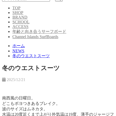
TOP
SHOP
BRAND
SCHOOL
ACCESS
年齢と向き合うサーフボード
Channel Islands SurfBoards
ホーム
NEWS
冬のウエストスーツ
冬のウエストスーツ
2025/12/21
南西風の日曜日。
どこもボヨつきあるブレイク。
波のサイズはムネカタ。
水温は20度近くまで上がり外気温は19度、薄手のジャージフ