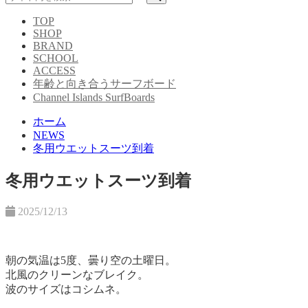
TOP
SHOP
BRAND
SCHOOL
ACCESS
年齢と向き合うサーフボード
Channel Islands SurfBoards
ホーム
NEWS
冬用ウエットスーツ到着
冬用ウエットスーツ到着
2025/12/13
朝の気温は5度、曇り空の土曜日。
北風のクリーンなブレイク。
波のサイズはコシムネ。