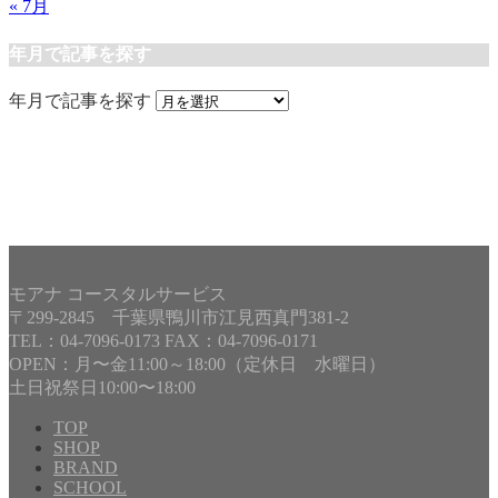
« 7月
年月で記事を探す
年月で記事を探す
モアナ コースタルサービス
〒299-2845 千葉県鴨川市江見西真門381-2
TEL：04-7096-0173 FAX：04-7096-0171
OPEN：月〜金11:00～18:00（定休日 水曜日）
土日祝祭日10:00〜18:00
TOP
SHOP
BRAND
Copyright©
MOANA COASTAL SERVICE
, 2025 All Rights
SCHOOL