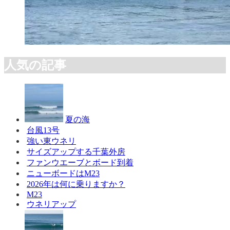
人気の記事
夏の海
台風13号
強い東ウネリ
サイズアップする千葉外房
ファンウエーブとボード到着
ニューボードはM23
2026年は何に乗りますか？
M23
ウネリアップ