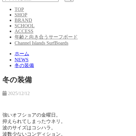
TOP
SHOP
BRAND
SCHOOL
ACCESS
年齢と向き合うサーフボード
Channel Islands SurfBoards
ホーム
NEWS
冬の装備
冬の装備
2025/12/12
強いオフショアの金曜日。
抑えられてしまったウネリ。
波のサイズはコシハラ。
波数少ないコンディション。