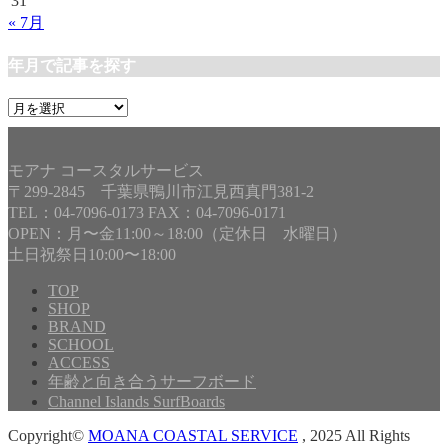
31
« 7月
年月で記事を探す
年
月
で
記
モアナ コースタルサービス
事
〒299-2845 千葉県鴨川市江見西真門381-2
を
TEL：04-7096-0173 FAX：04-7096-0171
探
OPEN：月〜金11:00～18:00（定休日 水曜日）
す
土日祝祭日10:00〜18:00
TOP
SHOP
BRAND
SCHOOL
ACCESS
年齢と向き合うサーフボード
Channel Islands SurfBoards
Copyright©
MOANA COASTAL SERVICE
, 2025 All Rights