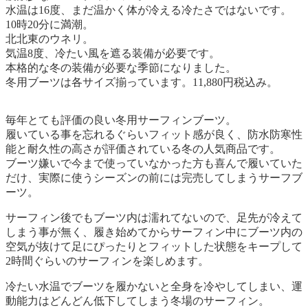
水温は16度、まだ温かく体が冷える冷たさではないです。
10時20分に満潮。
北北東のウネリ。
気温8度、冷たい風を遮る装備が必要です。
本格的な冬の装備が必要な季節になりました。
冬用ブーツは各サイズ揃っています。11,880円税込み。
毎年とても評価の良い冬用サーフィンブーツ。
履いている事を忘れるぐらいフィット感が良く、防水防寒性
能と耐久性の高さが評価されている冬の人気商品です。
ブーツ嫌いで今まで使っていなかった方も喜んで履いていた
だけ、実際に使うシーズンの前には完売してしまうサーフブ
ーツ。
サーフィン後でもブーツ内は濡れてないので、足先が冷えて
しまう事が無く、履き始めてからサーフィン中にブーツ内の
空気が抜けて足にぴったりとフィットした状態をキープして
2時間ぐらいのサーフィンを楽しめます。
冷たい水温でブーツを履かないと全身を冷やしてしまい、運
動能力はどんどん低下してしまう冬場のサーフィン。