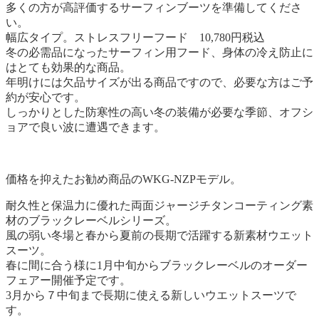
多くの方が高評価するサーフィンブーツを準備してくださ
い。
幅広タイプ。
ストレスフリーフード 10,780円税込
冬の必需品になったサーフィン用フード、身体の冷え防止に
はとても効果的な商品。
年明けには欠品サイズが出る商品ですので、必要な方はご予
約が安心です。
しっかりとした防寒性の高い冬の装備が必要な季節、オフシ
ョアで良い波に遭遇できます。
価格を抑えたお勧め商品のWKG-NZPモデル。
耐久性と保温力に優れた両面ジャージチタンコーティング素
材のブラックレーベルシリーズ。
風の弱い冬場と春から夏前の長期で活躍する新素材ウエット
スーツ。
春に間に合う様に1月中旬からブラックレーベルのオーダー
フェアー開催予定です。
3月から７中旬まで長期に使える新しいウエットスーツで
す。