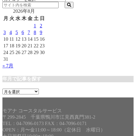
テ
2026年8月
ゴ
リ
月
火
水
木
金
土
日
ー
1
2
3
4
5
6
7
8
9
10
11
12
13
14
15
16
17
18
19
20
21
22
23
24
25
26
27
28
29
30
31
« 7月
年月で記事を探す
年
月
で
記
モアナ コースタルサービス
事
〒299-2845 千葉県鴨川市江見西真門381-2
を
TEL：04-7096-0173 FAX：04-7096-0171
探
OPEN：月〜金11:00～18:00（定休日 水曜日）
す