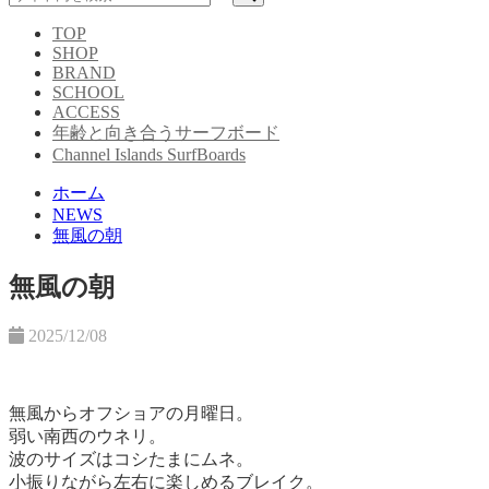
TOP
SHOP
BRAND
SCHOOL
ACCESS
年齢と向き合うサーフボード
Channel Islands SurfBoards
ホーム
NEWS
無風の朝
無風の朝
2025/12/08
無風からオフショアの月曜日。
弱い南西のウネリ。
波のサイズはコシたまにムネ。
小振りながら左右に楽しめるブレイク。