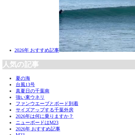
2026年 おすすめ記事
人気の記事
夏の海
台風13号
真夏日の千葉南
強い東ウネリ
ファンウエーブとボード到着
サイズアップする千葉外房
2026年は何に乗りますか？
ニューボードはM23
2026年 おすすめ記事
M23