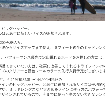
とビッグハッピー。
は2026年に新しいサイズが追加されます。
156,200円税込み。
、小波からサイズアップまで使え、６フィート後半のミッドレン
めでき、パフォーマンス優先で沢山乗れるボードをお探しの方には
足できていない方は、確実に改善してくれるトライフィンのM
サイズのクリアーと新色レールカラーの先行入荷予定がございま
2.6L、6’2″ 容積35.5L〜144,900円税込み
ラインのビッグハッピー、2026年に追加されるサイズは平均
方や、ミッドレングスなど大きめをメインに使う方のパフォー
にデザインされているので、今までに使った事のない大きなレン