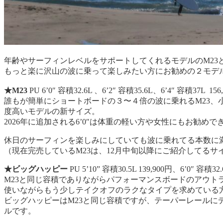
年齢やサーフィンレベルをサポートしてくれるモデルのM23
もっと楽に沢山の波に乗って楽しみたい方にお勧めの２モデル
★M23
PU 6’0″ 容積32.6L 、6’2″ 容積35.6L、6’4″ 容積37L 
誰もが簡単にショートボードの３〜４倍の波に乗れるM23
度高いモデルの新サイズ。
2026年に追加される6’0″は体重の軽い方や女性にもお勧
休日のサーフィンを楽しみにしていても波に乗れてる本数に満
（現在完売しているM23は、12月中旬以降にご紹介してる
★ビッグハッピー
PU 5’10” 容積30.5L 139,900円、6’0″ 容積3
M23と同じ容積でありながらパフォーマンスボードのアウト
使いながらもう少しテイクオフのラクなタイプを求めている
ビッグハッピーはM23と同じ容積ですが、テーパーレール
ルです。