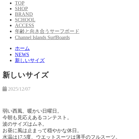
TOP
SHOP
BRAND
SCHOOL
ACCESS
年齢と向き合うサーフボード
Channel Islands SurfBoards
ホーム
NEWS
新しいサイズ
新しいサイズ
2025/12/07
弱い西風、暖かい日曜日。
今朝も見応えあるコンテスト。
波のサイズはムネ。
お昼に風は止まって穏やかな休日。
水温は17.5度、ウエットスーツは薄手のフルスーツ。