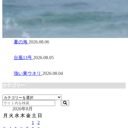
夏の海
2026.08.06
台風13号
2026.08.05
強い東ウネリ
2026.08.04
カテゴリー
カ
テ
2026年8月
ゴ
リ
月
火
水
木
金
土
日
ー
1
2