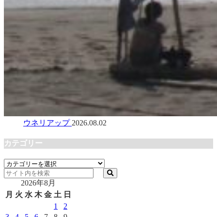
ウネリアップ
2026.08.02
カテゴリー
カ
テ
2026年8月
ゴ
リ
月
火
水
木
金
土
日
ー
1
2
3
4
5
6
7
8
9