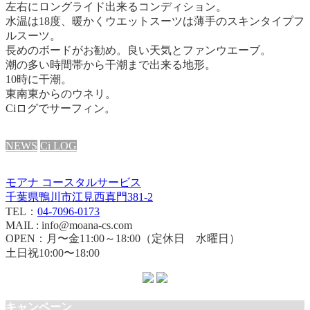
左右にロングライド出来るコンディション。
水温は18度、暖かくウエットスーツは薄手のスキンタイプフ
ルスーツ。
長めのボードがお勧め。
良い天気とファンウエーブ。
潮の多い時間帯から干潮まで出来る地形。
10時に干潮。
東南東からのウネリ。
Ciログでサーフィン。
NEWS
Ci LOG
モアナ コースタルサービス
千葉県鴨川市江見西真門381-2
TEL：
04-7096-0173
MAIL : info@moana-cs.com
OPEN：月〜金11:00～18:00（定休日 水曜日）
土日祝10:00〜18:00
キャンペーン