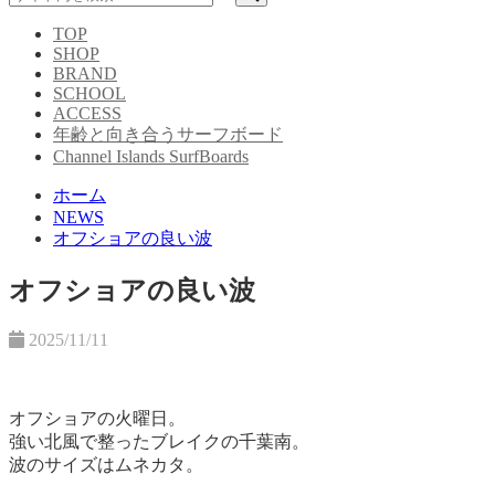
TOP
SHOP
BRAND
SCHOOL
ACCESS
年齢と向き合うサーフボード
Channel Islands SurfBoards
ホーム
NEWS
オフショアの良い波
オフショアの良い波
2025/11/11
オフショアの火曜日。
強い北風で整ったブレイクの千葉南。
波のサイズはムネカタ。