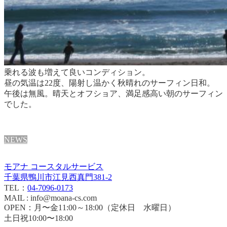
乗れる波も増えて良いコンディション。
昼の気温は22度、陽射し温かく秋晴れのサーフィン日和。
午後は無風。
晴天とオフショア、満足感高い朝のサーフィン
でした。
NEWS
モアナ コースタルサービス
千葉県鴨川市江見西真門381-2
TEL：
04-7096-0173
MAIL : info@moana-cs.com
OPEN：月〜金11:00～18:00（定休日 水曜日）
土日祝10:00〜18:00