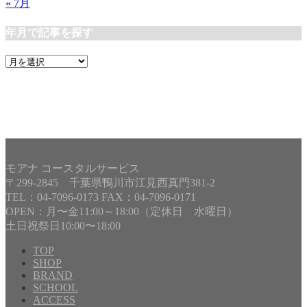
« 7月
年月で記事を探す
年
月
で
記
事
を
探
す
モアナ コースタルサービス
〒299-2845 千葉県鴨川市江見西真門381-2
TEL：04-7096-0173 FAX：04-7096-0171
OPEN：月〜金11:00～18:00（定休日 水曜日）
土日祝祭日10:00〜18:00
TOP
SHOP
BRAND
Copyright©
MOANA COASTAL SERVICE
, 2025 All Rights
SCHOOL
Reserved.
ACCESS