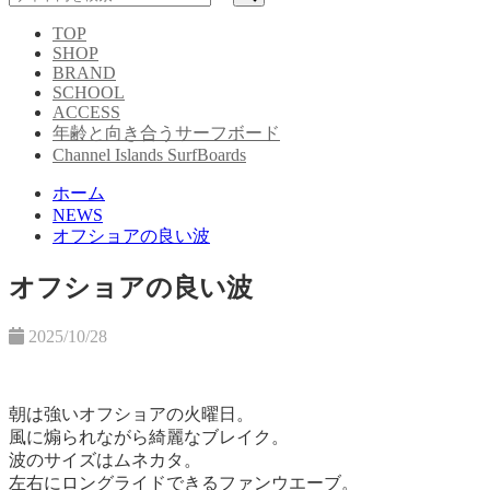
TOP
SHOP
BRAND
SCHOOL
ACCESS
年齢と向き合うサーフボード
Channel Islands SurfBoards
ホーム
NEWS
オフショアの良い波
オフショアの良い波
2025/10/28
朝は強いオフショアの火曜日。
風に煽られながら綺麗なブレイク。
波のサイズはムネカタ。
左右にロングライドできるファンウエーブ。